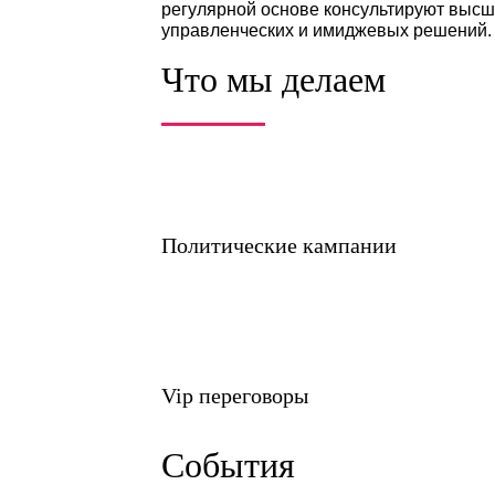
Аналитический 
Аналитический центр «ПолитГен» (
членом РАПК (Российской Ассоциа
Центр специализируется на орган
подготовительных исследований и
аудит внутриполитической повест
региональный аудит, исследовани
регулярной основе консультируют
управленческих и имиджевых реш
Что мы делаем