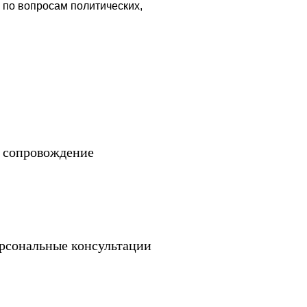
tion) был создан политическим консультантом,
ским в 2014 году.
 ключ, так и отдельных направлений от
твыборный период. Также, с 2014 года Центр ведет
ах России. Основной деятельностью центра является
ательных кампаний. Сотрудники центра на
ого уровня по вопросам политических,