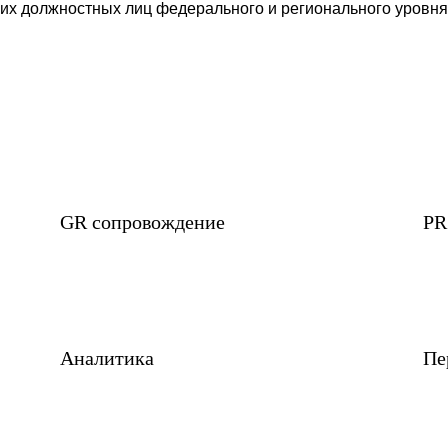
центр «Политген»
до 2019 года центр также носил название Politgenera
ции Политических Консультантов) Ярославом Игнатов
изации и проведении избирательных кампаний как под
 фоновой кампании до сопровождения политика в пос
ки и работы региональной и местной власти в регион
я и аналитика, консультирование и проведение избир
 высших должностных лиц федерального и региональн
ений.