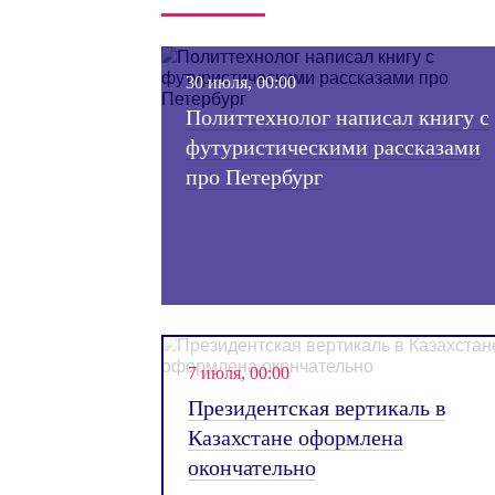
Политические кампании
Vip переговоры
События
30 июля, 00:00
Политтехнолог написал кн
футуристическими расска