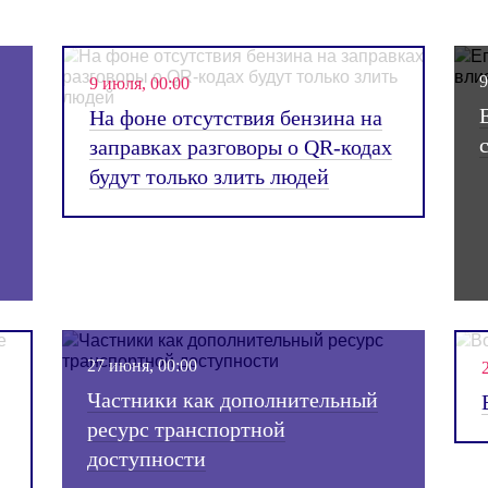
GR сопровождение
Аналитика
9 июля, 00:00
игу с
На фоне отсутствия бензина на
зами