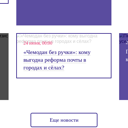
заправках разговоры о QR-кода
будут только злить людей
27 июня, 00:00
Частники как дополнительный
ресурс транспортной
доступности